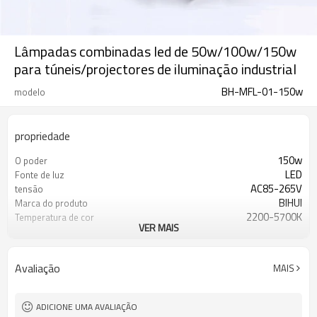
Lâmpadas combinadas led de 50w/100w/150w
para túneis/projectores de iluminação industrial
BH-MFL-01-150w
modelo
propriedade
150w
O poder
LED
Fonte de luz
AC85-265V
tensão
BIHUI
Marca do produto
2200-5700K
Temperatura de cor
VER MAIS
5 anos
Garantia de qualidade
120lm/w
luminosidade
Avaliação
MAIS
ADICIONE UMA AVALIAÇÃO