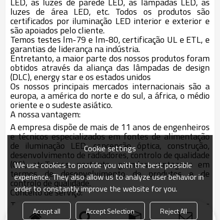
LED, as luzes de parede LED, as lâmpadas LED, as
luzes de área LED, etc. Todos os produtos são
certificados por iluminação LED interior e exterior e
são apoiados pelo cliente.
Temos testes lm-79 e lm-80, certificação UL e ETL, e
garantias de liderança na indústria.
Entretanto, a maior parte dos nossos produtos foram
obtidos através da aliança das lâmpadas de design
(DLC), energy star e os estados unidos
Os nossos principais mercados internacionais são a
europa, a américa do norte e do sul, a áfrica, o médio
oriente e o sudeste asiático.
A nossa vantagem:
A empresa dispõe de mais de 11 anos de engenheiros
e técnicos especializados em fontes de alimentação
de iluminação LED, concepção óptica, construção,
Cookie settings
desenvolvimento de radiadores, controlo de qualidade
(QC), etc.
Temos, portanto, grandes vantagens em
We use cookies to provide you with the best possible
termos de desenvolvimento de produtos e de
experience. They also allow us to analyze user behavior in
controlo de qualidade.
order to constantly improve the website for you.
Conceito de serviço:
Todos os pedidos, questões e queixas serão resolvidos
Accept all
Accept Selection
Reject All
com a sua satisfação e rapidez.
Dissemos que íamos!